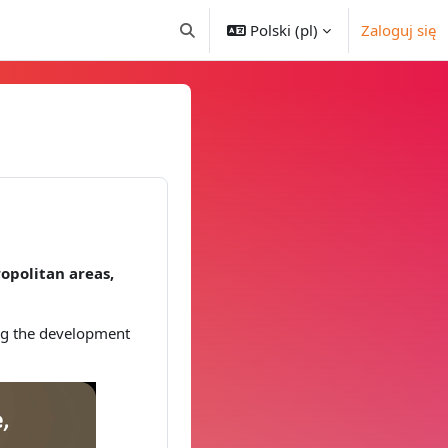
Polski ‎(pl)‎
Zaloguj się
Przełącznik wyszukiwarki
ropolitan areas,
ring the development