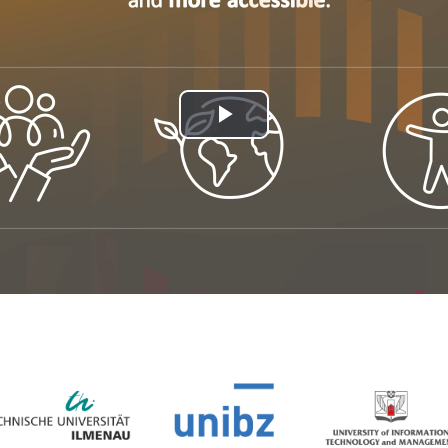
Odtwórz
wideo