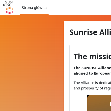
Przejdź do głównej zawartości
Strona główna
Sunrise All
The missi
The SUNRISE Allianc
aligned to European
The Alliance is dedica
and prosperity of reg